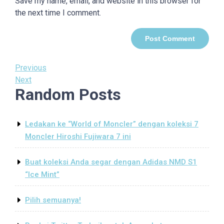
Save my name, email, and website in this browser for
the next time I comment.
Post
Previous
Previous
Post
Next
Next
navigation
Random Posts
Post
Ledakan ke “World of Moncler” dengan koleksi 7
Moncler Hiroshi Fujiwara 7 ini
Buat koleksi Anda segar dengan Adidas NMD S1
“Ice Mint”
Pilih semuanya!